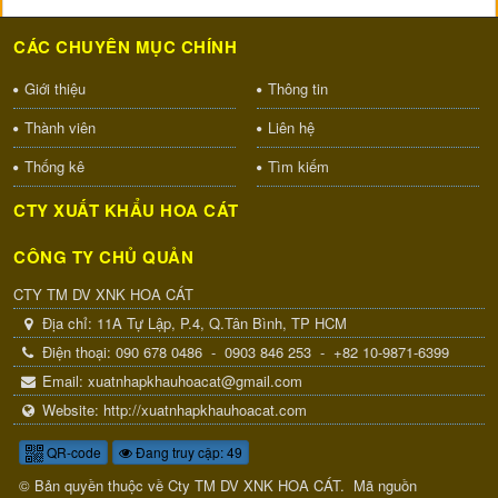
CÁC CHUYÊN MỤC CHÍNH
Giới thiệu
Thông tin
Thành viên
Liên hệ
Thống kê
Tìm kiếm
CTY XUẤT KHẨU HOA CÁT
CÔNG TY CHỦ QUẢN
CTY TM DV XNK HOA CÁT
Địa chỉ:
11A Tự Lập, P.4, Q.Tân Bình, TP HCM
Điện thoại:
090 678 0486
-
0903 846 253
-
+82 10-9871-6399
Email:
xuatnhapkhauhoacat@gmail.com
Website:
http://xuatnhapkhauhoacat.com
QR-code
Đang truy cập: 49
© Bản quyền thuộc về
Cty TM DV XNK HOA CÁT
.
Mã nguồn