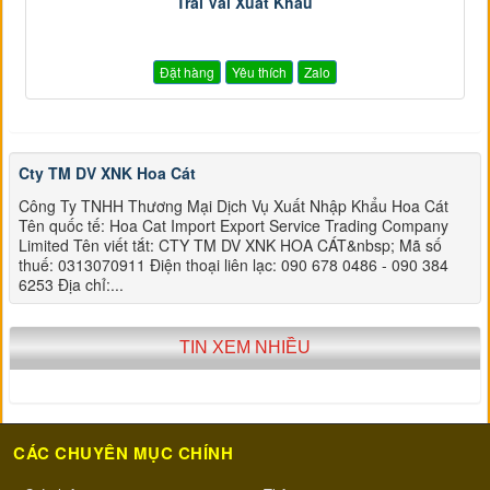
Trái Vải Xuất Khẩu
Đặt hàng
Yêu thích
Zalo
Cty TM DV XNK Hoa Cát
Công Ty TNHH Thương Mại Dịch Vụ Xuất Nhập Khẩu Hoa Cát
Tên quốc tế: Hoa Cat Import Export Service Trading Company
Limited Tên viết tắt: CTY TM DV XNK HOA CÁT&nbsp; Mã số
thuế: 0313070911 Điện thoại liên lạc: 090 678 0486 - 090 384
6253 Địa chỉ:...
TIN XEM NHIỀU
CÁC CHUYÊN MỤC CHÍNH