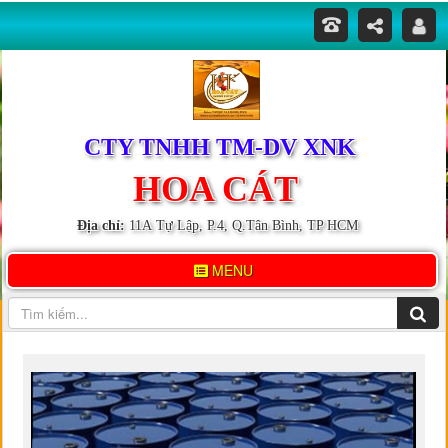
CTY TNHH TM-DV XNK
HOA CÁT
Địa chỉ:
11A Tự Lập, P.4, Q.Tân Bình, TP HCM
MENU