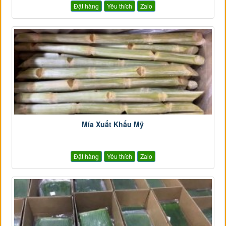
Đặt hàng
Yêu thích
Zalo
Mía Xuất Khẩu Mỹ
Đặt hàng
Yêu thích
Zalo