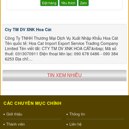
Đặt hàng
Yêu thích
Zalo
Cty TM DV XNK Hoa Cát
Công Ty TNHH Thương Mại Dịch Vụ Xuất Nhập Khẩu Hoa Cát
Tên quốc tế: Hoa Cat Import Export Service Trading Company
Limited Tên viết tắt: CTY TM DV XNK HOA CÁT&nbsp; Mã số
thuế: 0313070911 Điện thoại liên lạc: 090 678 0486 - 090 384
6253 Địa chỉ:...
TIN XEM NHIỀU
CÁC CHUYÊN MỤC CHÍNH
Giới thiệu
Thông tin
Thành viên
Liên hệ