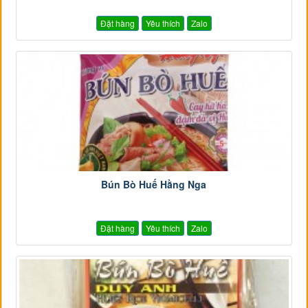
Đặt hàng
Yêu thích
Zalo
Bún Bò Huế Hằng Nga
Đặt hàng
Yêu thích
Zalo