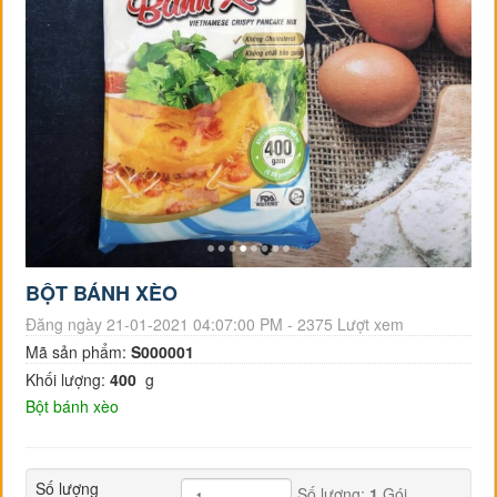
BỘT BÁNH XÈO
Đăng ngày 21-01-2021 04:07:00 PM - 2375 Lượt xem
Mã sản phẩm:
S000001
Khối lượng:
400
g
Bột bánh xèo
Số lượng
Số lượng:
1
Gói