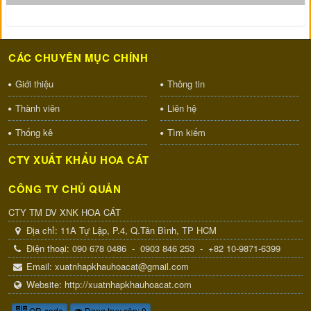
CÁC CHUYÊN MỤC CHÍNH
Giới thiệu
Thông tin
Thành viên
Liên hệ
Thống kê
Tìm kiếm
CTY XUẤT KHẨU HOA CÁT
CÔNG TY CHỦ QUẢN
CTY TM DV XNK HOA CÁT
Địa chỉ:
11A Tự Lập, P.4, Q.Tân Bình, TP HCM
Điện thoại:
090 678 0486
-
0903 846 253
-
+82 10-9871-6399
Email:
xuatnhapkhauhoacat@gmail.com
Website:
http://xuatnhapkhauhoacat.com
QR-code
Đang truy cập: 9