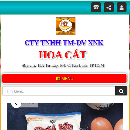
CTY TNHH TM-DV XNK
HOA CÁT
Địa chỉ:
11A Tự Lập, P.4, Q.Tân Bình, TP HCM
MENU