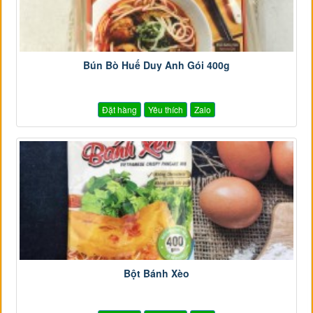
Bún Bò Huế Duy Anh Gói 400g
Đặt hàng
Yêu thích
Zalo
Bột Bánh Xèo