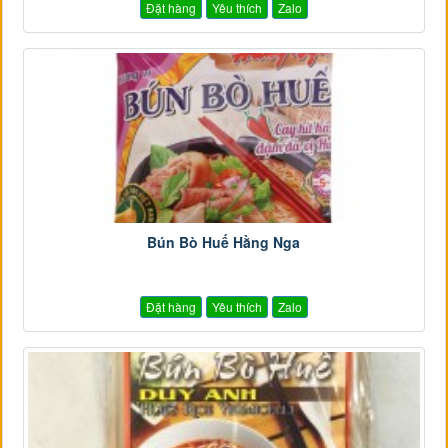
Đặt hàng
Yêu thích
Zalo
Bún Bò Huế Hằng Nga
Đặt hàng
Yêu thích
Zalo