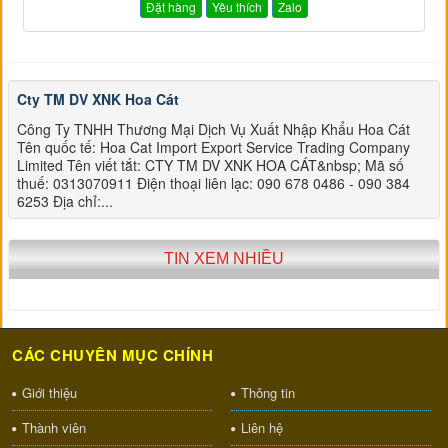
Đặt hàng
Yêu thích
Zalo
Cty TM DV XNK Hoa Cát
Công Ty TNHH Thương Mại Dịch Vụ Xuất Nhập Khẩu Hoa Cát
Tên quốc tế: Hoa Cat Import Export Service Trading Company
Limited Tên viết tắt: CTY TM DV XNK HOA CÁT&nbsp; Mã số
thuế: 0313070911 Điện thoại liên lạc: 090 678 0486 - 090 384
6253 Địa chỉ:...
TIN XEM NHIỀU
CÁC CHUYÊN MỤC CHÍNH
Giới thiệu
Thông tin
Thành viên
Liên hệ