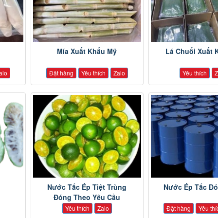
Mía Xuất Khẩu Mỹ
Lá Chuối Xuất 
alo
Đặt hàng
Yêu thích
Zalo
Yêu thích
Z
Nước Tắc Ép Tiệt Trùng
Nước Ép Tắc Đ
Đóng Theo Yêu Cầu
Yêu thích
Zalo
Đặt hàng
Yêu thí