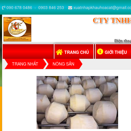
090 678 0486
-
0903 846 253
xuatnhapkhauhoacat@gmail.c
CTY TNHH
Điện thoạ
TRANG CHỦ
GIỚI THIỆU
TRANG NHẤT
NÔNG SẢN