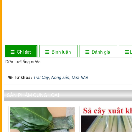
Chi tiết
Bình luận
Đánh giá
Dừa tươi ống nước
Từ khóa:
Trái Cây
,
Nông sản
,
Dừa tươi
SẢN PHẨM CÙNG LOẠI