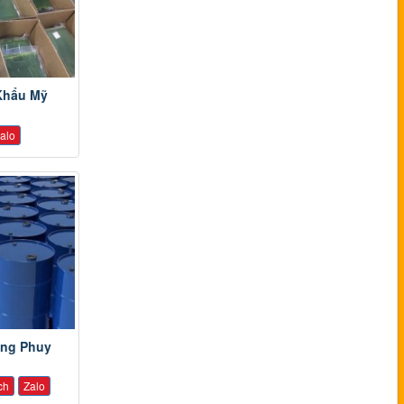
Khẩu Mỹ
alo
óng Phuy
ch
Zalo