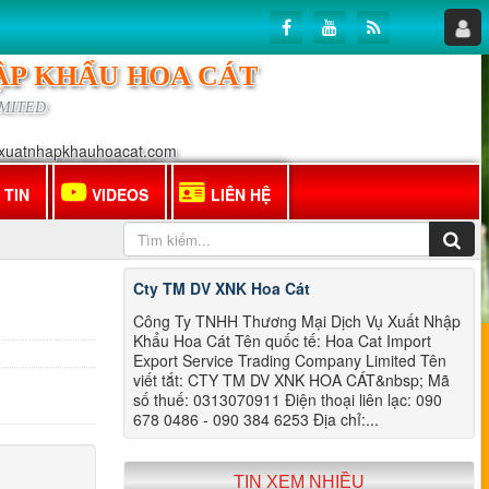
ẬP KHẨU HOA CÁT
IMITED
xuatnhapkhauhoacat.com
 TIN
VIDEOS
LIÊN HỆ
Cty TM DV XNK Hoa Cát
Công Ty TNHH Thương Mại Dịch Vụ Xuất Nhập
Khẩu Hoa Cát Tên quốc tế: Hoa Cat Import
Export Service Trading Company Limited Tên
viết tắt: CTY TM DV XNK HOA CÁT&nbsp; Mã
số thuế: 0313070911 Điện thoại liên lạc: 090
678 0486 - 090 384 6253 Địa chỉ:...
TIN XEM NHIỀU