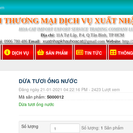
om
 THƯƠNG MẠI DỊCH VỤ XUẤT NH
HOA CAT IMPORT EXPORT SERVICE TRADING COMPANY L
Địa chỉ:
11A Tự Lập, P.4, Q.Tân Bình, TP HCM
xuatnhapkhauhoacat
i
: 0906 780 486
Email
:
@gmail.com
Website
: http://
DỊCH VỤ
SẢN PHẨM
TIN TỨC
THÔNG
DỪA TƯƠI ỐNG NƯỚC
Đăng ngày 21-01-2021 04:22:16 PM - 2423 Lượt xem
Mã sản phẩm:
S000012
Dừa tươi ống nước
Số lượng
Số lượng:
1
Sản phẩm